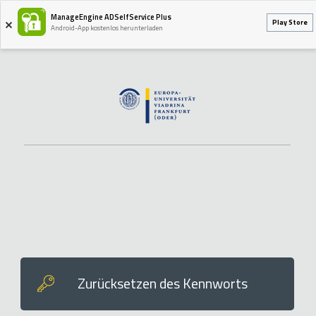
ManageEngine ADSelfService Plus
Play Store
Android-App kostenlos herunterladen
Zurücksetzen des Kennworts